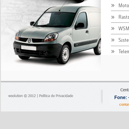
Mot
Rast
WSMo
Sist
Tele
Fone: 
conta